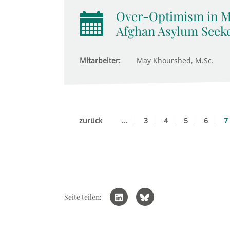
Over-Optimism in Ma
Afghan Asylum Seek
Mitarbeiter:
May Khourshed, M.Sc.
zurück
...
3
4
5
6
7
Seite teilen: