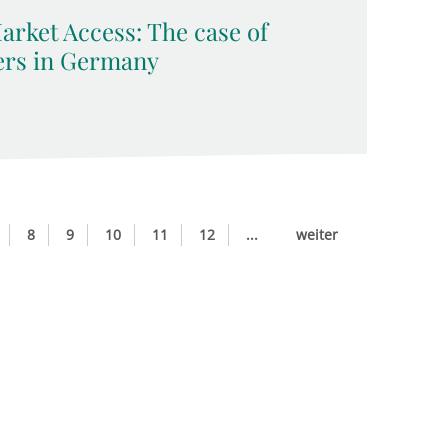
rket Access: The case of
ers in Germany
8
9
10
11
12
...
weiter