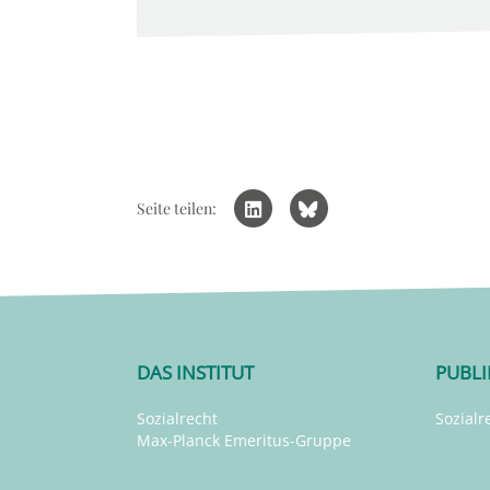
Seite teilen:
DAS INSTITUT
PUBL
Sozialrecht
Sozialr
Max-Planck Emeritus-Gruppe