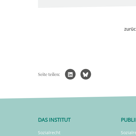
zurüc
Seite teilen:
DAS INSTITUT
PUBL
Sozialrecht
Sozialr