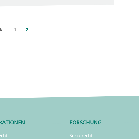
k
1
2
IKATIONEN
FORSCHUNG
echt
Sozialrecht