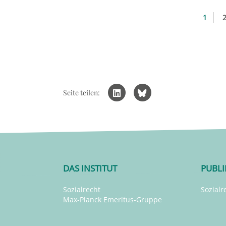
1
Seite teilen:
DAS INSTITUT
PUBL
Sozialrecht
Sozialr
Max-Planck Emeritus-Gruppe