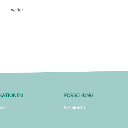
2
weiter
IKATIONEN
FORSCHUNG
echt
Sozialrecht