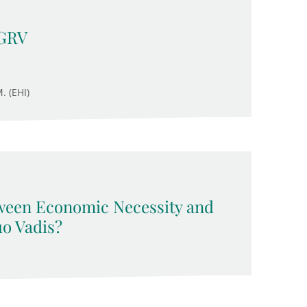
 GRV
. (EHI)
ween Economic Necessity and
o Vadis?