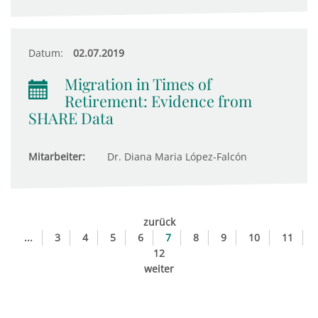
Datum:
02.07.2019
Migration in Times of
Retirement: Evidence from
SHARE Data
Mitarbeiter:
Dr. Diana Maria López-Falcón
zurück
...
3
4
5
6
7
8
9
10
11
12
weiter