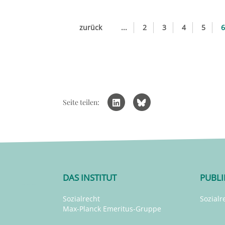
zurück
...
2
3
4
5
6
Seite teilen:
DAS INSTITUT
PUBL
Sozialrecht
Sozialr
Max-Planck Emeritus-Gruppe