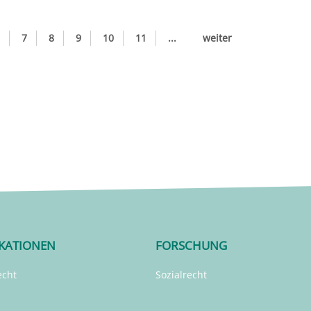
7
8
9
10
11
...
weiter
IKATIONEN
FORSCHUNG
echt
Sozialrecht