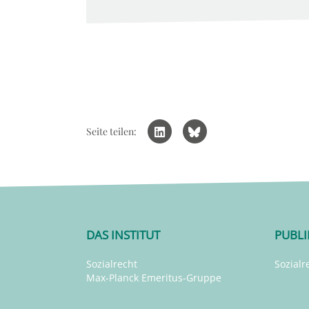
Seite teilen:
DAS INSTITUT
PUBL
Sozialrecht
Sozialr
Max-Planck Emeritus-Gruppe