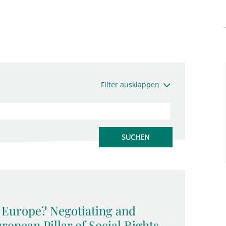
Filter ausklappen
l Europe? Negotiating and
opean Pillar of Social Rights