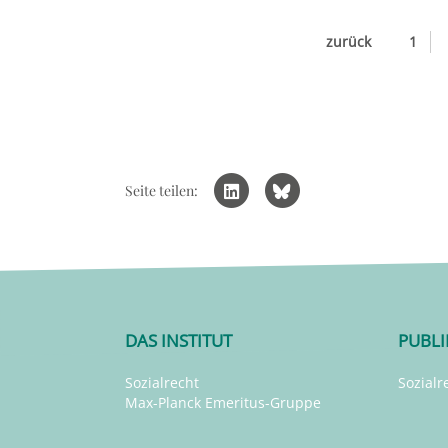
zurück
1
Seite teilen:
DAS INSTITUT
PUBL
Sozialrecht
Sozialr
Max-Planck Emeritus-Gruppe