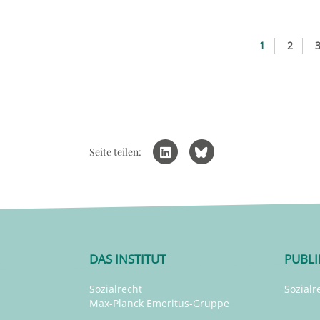
1
2
Seite teilen:
DAS INSTITUT
PUBL
Sozialrecht
Sozialr
Max-Planck Emeritus-Gruppe