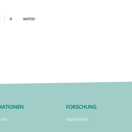
3
4
weiter
IKATIONEN
FORSCHUNG
echt
Sozialrecht