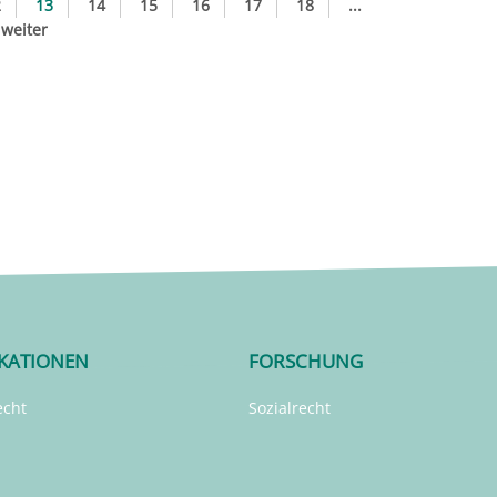
2
13
14
15
16
17
18
...
weiter
IKATIONEN
FORSCHUNG
echt
Sozialrecht