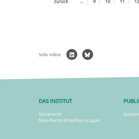
zurück
...
9
10
11
1
Seite teilen:
DAS INSTITUT
PUBL
Sozialrecht
Sozialr
Max-Planck Emeritus-Gruppe