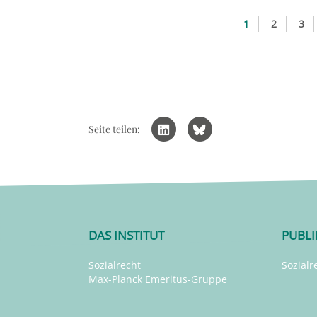
1
2
3
Seite teilen:
DAS INSTITUT
PUBL
Sozialrecht
Sozialr
Max-Planck Emeritus-Gruppe