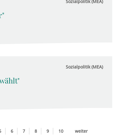
Sozialpolitik (MEA)
r"
Sozialpolitik (MEA)
ewählt"
5
6
7
8
9
10
weiter