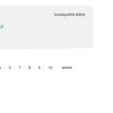
Sozialpolitik (MEA)
te
5
6
7
8
9
10
weiter