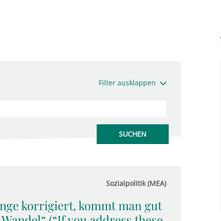
Filter ausklappen
Sozialpolitik (MEA)
nge korrigiert, kommt man gut
Wandel“ (“If you address these