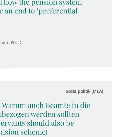
d how the pension system
r an end to ‘preferential
upan, Ph. D.
Sozialpolitik (MEA)
: Warum auch Beamte in die
nbezogen werden sollten
servants should also be
pension scheme)