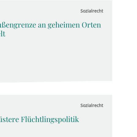
Sozialrecht
ußengrenze an geheimen Orten
lt
Sozialrecht
stere Flüchtlingspolitik