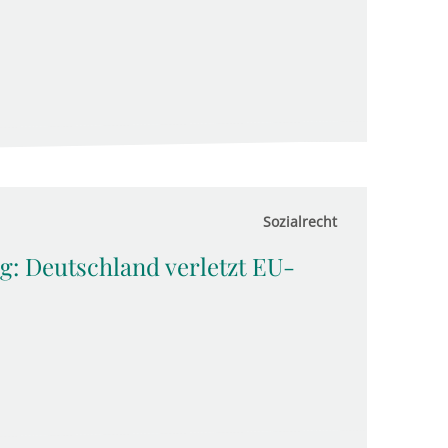
Sozialrecht
Deut­sch­land ver­letzt EU-