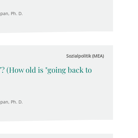
upan, Ph. D.
Sozialpolitik (MEA)
”? (How old is "going back to
upan, Ph. D.