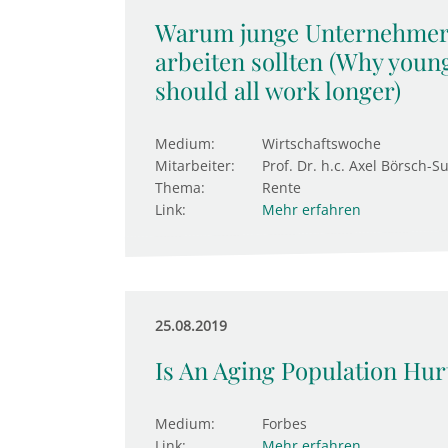
Warum junge Unternehmer fi
arbeiten sollten (Why youn
should all work longer)
Medium:
Wirtschaftswoche
Mitarbeiter:
Prof. Dr. h.c. Axel Börsch-S
Thema:
Rente
Link:
Mehr erfahren
25.08.2019
Is An Aging Population Hu
Medium:
Forbes
Link:
Mehr erfahren