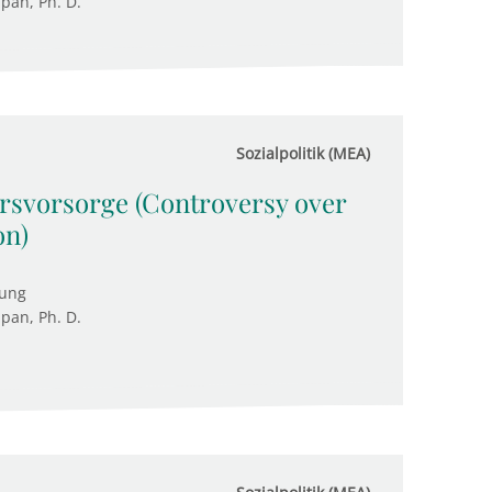
upan, Ph. D.
Sozialpolitik (MEA)
ersvorsorge (Controversy over
on)
tung
upan, Ph. D.