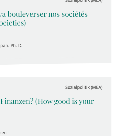
Sozialpolitik (MEA)
va bouleverser nos sociétés
ocieties)
upan, Ph. D.
Sozialpolitik (MEA)
r Finanzen? (How good is your
nen