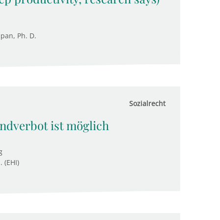
upan, Ph. D.
Sozialrecht
dverbot ist möglich
g
. (EHI)