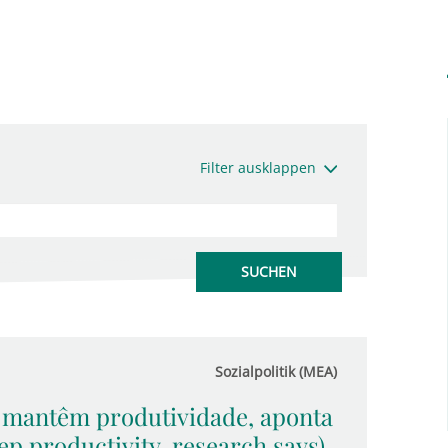
Filter ausklappen
Sozialpolitik (MEA)
 mantêm produtividade, aponta
p productivity, research says)