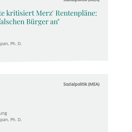
e kritisiert Merz' Rentenpläne:
falschen Bürger an"
upan, Ph. D.
Sozialpolitik (MEA)
tung
upan, Ph. D.