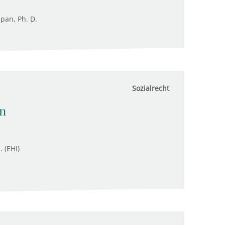
upan, Ph. D.
Sozialrecht
en
. (EHI)