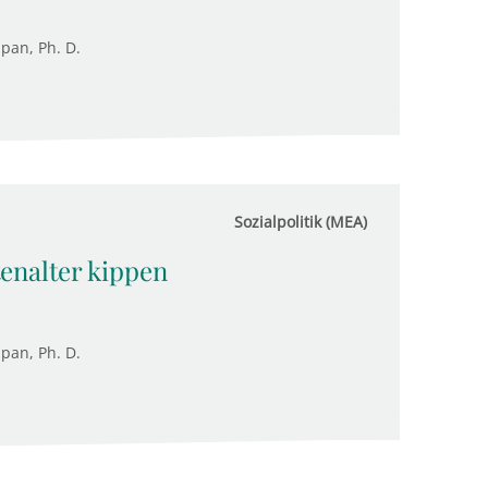
upan, Ph. D.
Sozialpolitik (MEA)
tenalter kippen
upan, Ph. D.