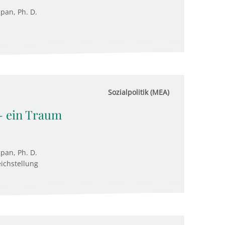
upan, Ph. D.
Sozialpolitik (MEA)
 - ein Traum
upan, Ph. D.
eichstellung