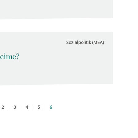
Sozialpolitik (MEA)
heime?
2
3
4
5
6