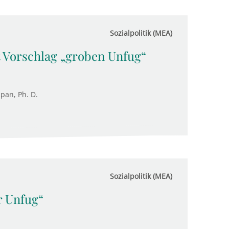
Sozialpolitik (MEA)
t Vorschlag „groben Unfug“
upan, Ph. D.
Sozialpolitik (MEA)
r Unfug“