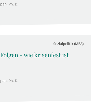
upan, Ph. D.
Sozialpolitik (MEA)
olgen - wie krisenfest ist
upan, Ph. D.