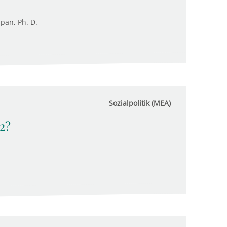
upan, Ph. D.
Sozialpolitik (MEA)
2?