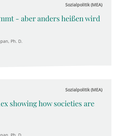
Sozialpolitik (MEA)
mmt - aber anders heißen wird
upan, Ph. D.
Sozialpolitik (MEA)
dex showing how societies are
upan, Ph. D.