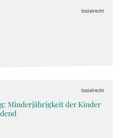
Sozialrecht
Sozialrecht
Min­der­jäh­rig­keit der Kinder
i­dend