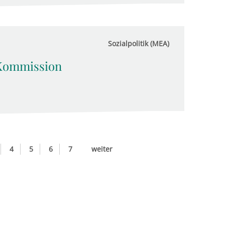
Sozialpolitik (MEA)
-Kommission
4
5
6
7
weiter