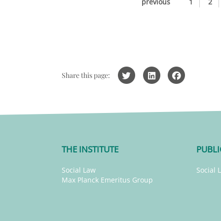
previous
1
2
Share this page:
THE INSTITUTE
PUBLI
Social Law
Social 
Max Planck Emeritus Group