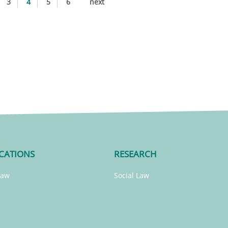
3
4
5
6
next
CATIONS
RESEARCH
Law
Social Law