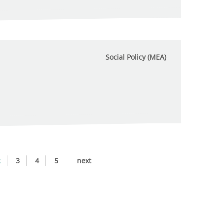
Social Policy (MEA)
2
3
4
5
next