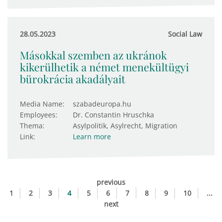
28.05.2023
Social Law
Másokkal szemben az ukránok
kikerülhetik a német menekültügyi
bürokrácia akadályait
Media Name:
szabadeuropa.hu
Employees:
Dr. Constantin Hruschka
Thema:
Asylpolitik, Asylrecht, Migration
Link:
Learn more
previous
1
2
3
4
5
6
7
8
9
10
...
next