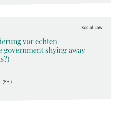
Social Law
ierung vor echten
he government shying away
s?)
. (EHI)