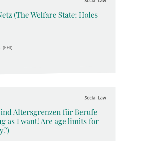
Social Law
Netz (The Welfare State: Holes
. (EHI)
Social Law
 Sind Altersgrenzen für Berufe
g as I want! Are age limits for
y?)