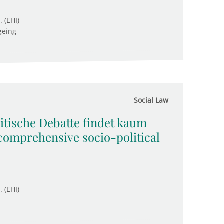
. (EHI)
geing
Social Law
itische Debatte findet kaum
y comprehensive socio-political
. (EHI)