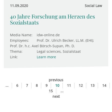
11.09.2020
Social Law
40 Jahre Forschung am Herzen des
Sozialstaats
Media Name:
idw-online.de
Employees:
Prof. Dr. Ulrich Becker, LL.M. (EHI);
Prof. Dr. h.c. Axel Börsch-Supan, Ph. D.
Thema:
Legal sciences, Sozialstaat
Link:
Learn more
previous
...
6
7
8
9
10
11
12
13
14
15
...
next