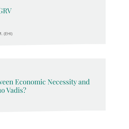
 GRV
. (EHI)
ween Economic Necessity and
o Vadis?