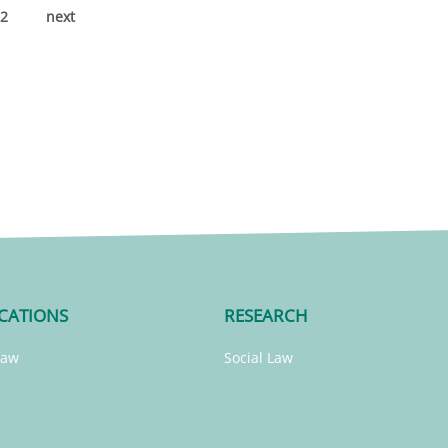
2
next
CATIONS
RESEARCH
Law
Social Law