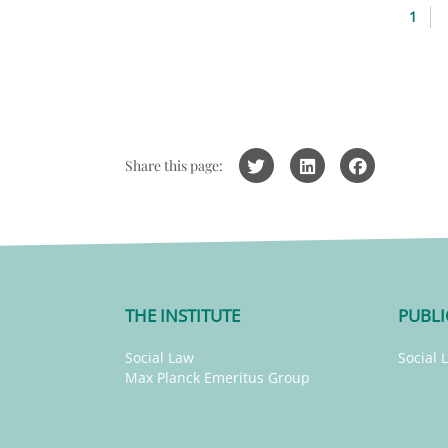
1
Share this page:
THE INSTITUTE
PUBLI
Social Law
Social 
Max Planck Emeritus Group